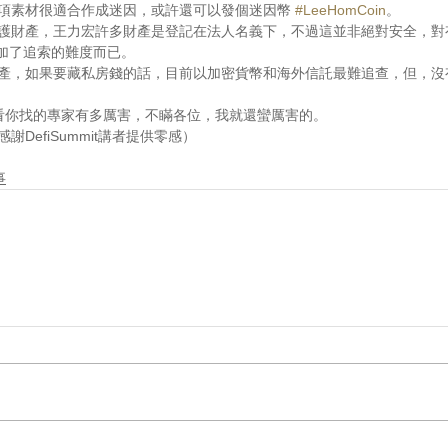
的各項素材很適合作成迷因，或許還可以發個迷因幣 
#LeeHomCoin
。
了保護財產，王力宏許多財產是登記在法人名義下，不過這並非絕對安全，
加了追索的難度而已。
的財產，如果要藏私房錢的話，目前以加密貨幣和海外信託最難追查，但，
還是看你找的專家有多厲害，不瞞各位，我就還蠻厲害的。
謝DefiSummit講者提供零感）
事