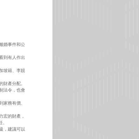
離婚事件和公
看到有人作出
新加坡籍、李靚
續的財產分配。
強制法令，也會
提到家務有價、
王力宏的財產，
任。
等級，建議可以