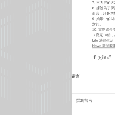
7. 王力宏
8. 據說為
而言，只是增
9. 婚姻中
對的。
10. 重點
（寫完10點，感
Life 法律生活
News 新聞時
留言
撰寫留言......