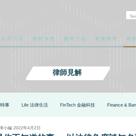
本 所 介 紹
最 新 消 息
團 隊 介 紹
執 業 專 長
律 師
律師見解
聞時事
Life 法律生活
FinTech 金融科技
Finance & 
律小編
2022年4月2日
律服務
Education 法律教育
FTX相關
跨境資產規劃