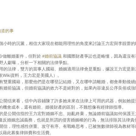
知道的事
2個小時的沉澱，相信大家現在都能用理性的角度來討論王力宏與李靚蕾的
少做離婚案件，但對於 
#婚前協議
 和國際財產爭訟也是略懂，因為還沒有
我野人獻曝，分析一下相關的法律爭點。
所適用的法律，雙方的當事人國籍、婚姻適用法律會是重點，據說王力宏是
Wiki資料，王力宏是美國人）。
可能有雙重國籍，那麼他們是在哪登記結婚，又在哪申請離婚，都會牽動後
然簽有婚前協議，但婚前協議的效力不是絕對的，如果內容違反公序良俗或
蕾的公開信來看，信中內容鋪陳了許多她未來在法律上可用的武器，例如她
的機會成本，還有婚前、婚後財產的區別，不難想像有經律師指導。
重要的是公開信指控王力宏對婚姻不忠、始亂終棄，無論婚前協議如何保護
違反婚姻忠誠義務，也就是所謂的侵害婚姻權的行為，無法排除其法律責
的公開信，理性感性併重、攻守有序、有戰略思考，已被無數律師視為教材
可以藉此募集律師費和生活費。