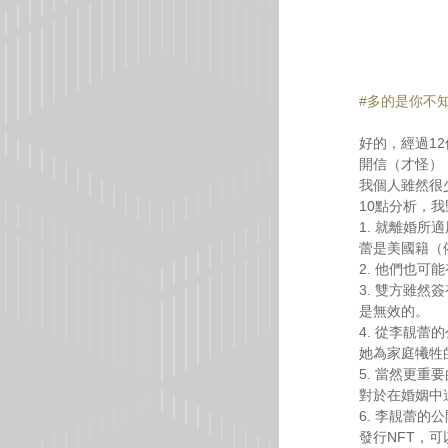
#多的是你不
好的，經過1
開信（才怪）
我個人雖然很
10點分析，
1. 就離婚
蕾是美國籍（依
2. 他們也
3. 雙方雖
是無效的。
4. 從李靚
她為家庭犧牲
5. 當然更
對於在婚姻中
6. 李靚蕾
發行NFT，