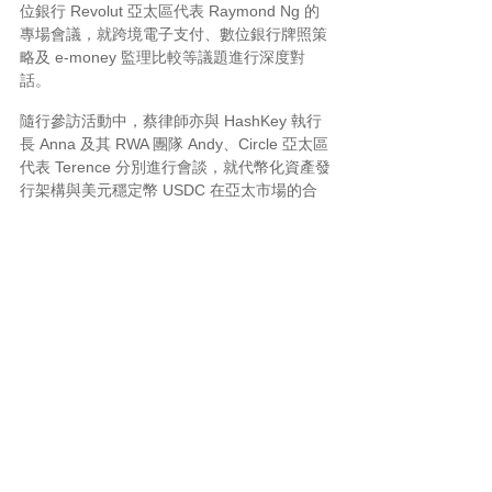
位銀行 Revolut 亞太區代表 Raymond Ng 的
專場會議，就跨境電子支付、數位銀行牌照策
略及 e-money 監理比較等議題進行深度對
話。
隨行參訪活動中，蔡律師亦與 HashKey 執行
長 Anna 及其 RWA 團隊 Andy、Circle 亞太區
代表 Terence 分別進行會談，就代幣化資產發
行架構與美元穩定幣 USDC 在亞太市場的合
規落地模式交換意見。
持續強化亞太金融科技法律服務
定位
本次曼谷行程整合國際會議參與、產業交流與
跨境合作機會，展現本所持續深耕金融科技法
律服務之發展方向。
未來，本所將持續拓展亞太區域合作網絡，並
將相關交流成果轉化為具體法律服務能量，協
助客戶因應快速變動之金融科技與監理環境。