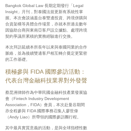
Bangkok Global Law 長期定期發行「Legal 
Insight」月刊，對泰國法規更新有系統性掌
握。本次會談涵蓋台泰雙邊投資、跨境併購與
合資架構等具體合作場景，亦就本所過去數年
因協助台商與東南亞客戶設立據點、處理跨境
契約爭議所累積的實務經驗進行交換。
本次拜訪延續本所長年以來與泰國同業的合作
脈絡，並為後續雙邊客戶相互轉介奠定更緊密
的工作基礎。
積極參與 FIDA 國際參訪活動：
代表台灣金融科技業界對外發聲
蔡昆洲律師作為中華民國金融科技產業發展協
會（Fintech Industry Development 
Association，FIDA）會員，本次赴曼谷期間
亦全程參與 FIDA 國際事務召集人廖世偉
（Andy Liao）所帶領的國際參訪團行程。
其中最具實質意義的活動，是與全球指標性數