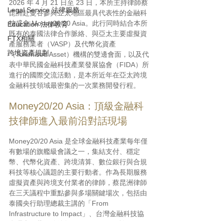
2026 年 4 月 21 日至 23 日，本所主持律師蔡
Legal Service 法律服務
昆洲赴曼谷參與亞太地區最具代表性的金融科
技盛會 Money20/20 Asia。此行同時結合本所
Education 法律教育
既有的泰國法律合作脈絡、與亞太主要虛擬資
FTX相關
產服務業者（VASP）及代幣化資產
跨境資產規劃
（Tokenised Asset）機構的雙邊會面，以及代
表中華民國金融科技產業發展協會（FIDA）所
進行的國際交流活動，是本所近年在亞太跨境
金融科技領域最密集的一次業務開發行程。
Money20/20 Asia：頂級金融科
技律師進入最前沿對話現場
Money20/20 Asia 是全球金融科技產業每年僅
有數場的旗艦級會議之一，集結支付、穩定
幣、代幣化資產、跨境清算、數位銀行與合規
科技等核心議題的主要行動者。作為長期服務
虛擬資產與跨境支付業者的律師，蔡昆洲律師
在三天議程中重點參與多場關鍵場次，包括由
泰國央行助理總裁主講的「From 
Infrastructure to Impact」、台灣金融科技協