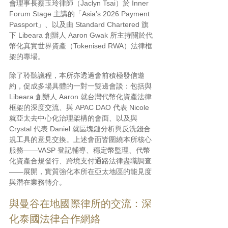
會理事長蔡玉玲律師（Jaclyn Tsai）於 Inner 
Forum Stage 主講的「Asia’s 2026 Payment 
Passport」、以及由 Standard Chartered 旗
下 Libeara 創辦人 Aaron Gwak 所主持關於代
幣化真實世界資產（Tokenised RWA）法律框
架的專場。
除了聆聽議程，本所亦透過會前積極發信邀
約，促成多場具體的一對一雙邊會談：包括與 
Libeara 創辦人 Aaron 就台灣代幣化資產法律
框架的深度交流、與 APAC DAO 代表 Nicole 
就亞太去中心化治理架構的會面、以及與 
Crystal 代表 Daniel 就區塊鏈分析與反洗錢合
規工具的意見交換。上述會面皆圍繞本所核心
服務——VASP 登記輔導、穩定幣監理、代幣
化資產合規發行、跨境支付通路法律盡職調查
——展開，實質強化本所在亞太地區的能見度
與潛在業務轉介。
與曼谷在地國際律所的交流：深
化泰國法律合作網絡