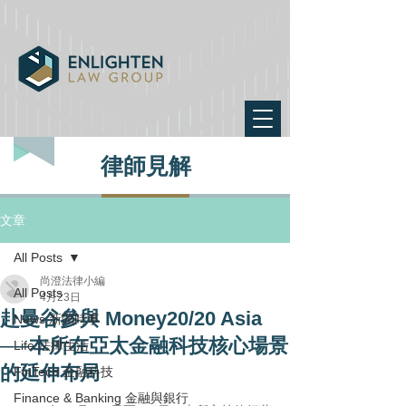
律師見解
文章
All Posts
尚澄法律小編
All Posts
4月23日
赴曼谷參與 Money20/20 Asia
News 新聞時事
──本所在亞太金融科技核心場景
Life 法律生活
的延伸布局
FinTech 金融科技
Finance & Banking 金融與銀行