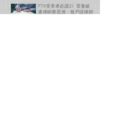
FTX受害者必讀2》雷曼破
產律師蔡昆洲：散戶請律師
有用？費用？能拿回多少？
2023年3月18日 下午2:00:00
FTX破產最慘「億元受災
戶」！ 拿回部分損失有望
2022年12月20日 上午7:00:00
加密貨幣已死？專家：投資
人將更加謹慎
2022年12月13日 下午2:00:00
FTX黑天鵝事件背後，台灣
「哥布林」青年的失落
2022年12月12日 下午2:00:00