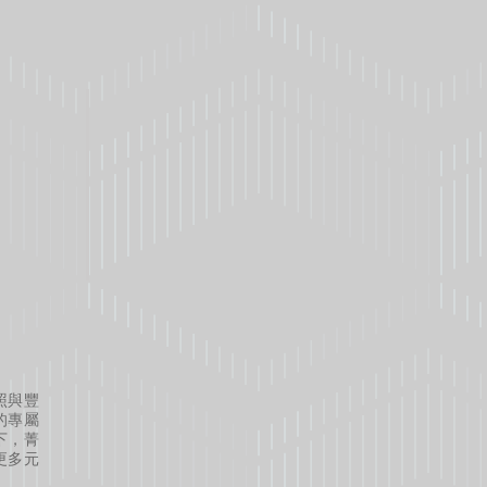
照與豐
的專屬
下，菁
更多元