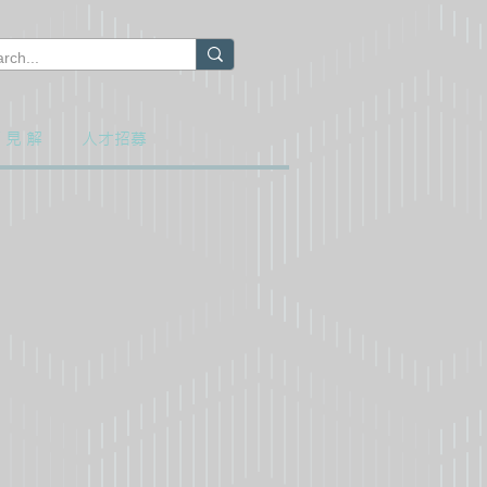
 見 解
人才招募