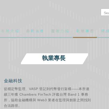
本 所 介 紹
最 新 消 息
團 隊 介 紹
執 業 專 長
律 師
執業專長
金融科技
從穩定幣監理、VASP 登記到代幣發行架構——本所連
續三年獲 Chambers FinTech 評鑑台灣 Band 1 事務
所，協助金融機構與 Web3 業者在監理與創新之間找到
合法路徑。