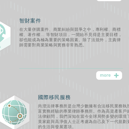
智財案件
在大量併購案件、商業糾紛與競爭之中，專利權、商標
權、著作權… 等智財項目，一開始不見得是主要目標，
卻也能成為極為重要的策略因素。除了法規外，主責律
師需要對商業策略與實務非常熟悉。
國際移民服務
尚澄法律事務所是台灣少數擁有合法移民業務執
富實務經驗的專業律師事務所。作為高資產客戶
法律顧問，我們深知在當今全球局勢多變的環境
英家庭與高淨值人士正考慮為自己及下一代規劃
的生活與發展選項。