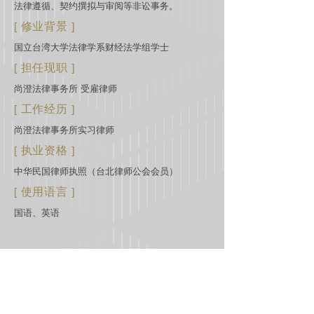
法律遵循、契约撰拟与审阅等非讼事务。
[ 修业背景 ]
国立台湾大学法律学系财经法学组学士
[ 担任现职 ]
尚澄法律事务所 受雇律师
[ 工作经历 ]
尚澄法律事务所实习律师
[ 执业资格 ]
中华民国律师执照（台北律师公会会员）
[ 使用语言 ]
国语、英语