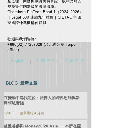
產監理、商務仲裁與跨境爭訟，以精品所的
規模提供國際級的法律服務。
Chambers FinTech Band 1（2024–2026）
｜Legal 500 連續九年推薦｜CIETAC 等四
家國際仲裁機構仲裁員
歡迎與我們聯絡:
+886(02) 77287028 (台北辦公室,Taipei
office)
English
繁 體 中 文
简 体 中 文
​BLOG
最新文章
在變動中尋找定位：法律人的跨界思維與新
興領域實踐
5月6日
讀畢需時 4 分鐘
赴曼谷參與 Money20/20 Asia ──本所在亞