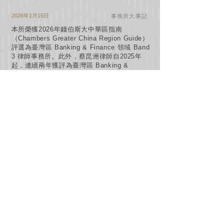
2026年1月15日
事務所大事記
本所榮獲2026年錢伯斯大中華區指南
（Chambers Greater China Region Guide）
評選為臺灣區 Banking & Finance 領域 Band
3 律師事務所。此外，蔡昆洲律師自2025年
起，連續兩年獲評為臺灣區 Banking &
Finance 領域 Band 4 律師
2026年1月15日
Firm Events
Enlighten Law Group has been ranked as a
Band 3 Firm in the Banking & Finance
practice area (Taiwan Jurisdiction) by the
2026 Chambers Greater China Region
Guide. In addition, Kun-Chou Tsai has been
recognised as a Band 4 Lawyer in the
Banking & Finance practice area (Taiwan
Jurisdiction) for two consecutive years
(2025–2026).
2025年12月17日
Firm Events