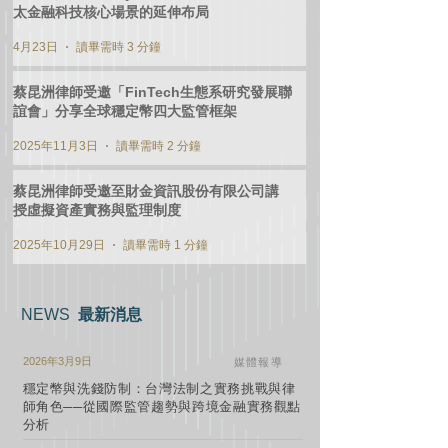
太金融科技核心場景的延伸布局
4月23日
讀畢需時 3 分鐘
蔡昆洲律師受邀「FinTech生態系研究發展聯
誼會」分享全球穩定幣四大監管框架
2025年11月3日
讀畢需時 2 分鐘
蔡昆洲律師受邀至財金資訊股份有限公司講
授虛擬資產實務與監理制度
2025年10月29日
讀畢需時 1 分鐘
​NEWS
最新消息
2026年3月9日
媒體報導
穩定幣與洗錢防制：台灣法制之實務挑戰與律
師角色──從國際監管趨勢與跨境金融實務觀點
分析