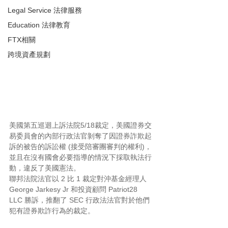
Legal Service 法律服務
Education 法律教育
FTX相關
跨境資產規劃
美國第五巡迴上訴法院5/18裁定，美國證券交
易委員會的內部行政法官剝奪了因證券詐欺起
訴的被告的訴訟權 (接受陪審團審判的權利)，
並且在沒有國會必要指導的情況下採取執法行
動，違反了美國憲法。
聯邦法院法官以 2 比 1 裁定對沖基金經理人 
George Jarkesy Jr 和投資顧問 Patriot28 
LLC 勝訴，推翻了 SEC 行政法法官對於他們
犯有證券欺詐行為的裁定。