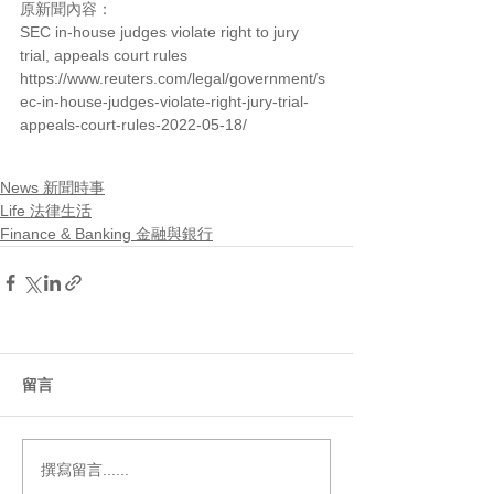
原新聞內容：
SEC in-house judges violate right to jury 
trial, appeals court rules
https://www.reuters.com/legal/government/s
ec-in-house-judges-violate-right-jury-trial-
appeals-court-rules-2022-05-18/
News 新聞時事
Life 法律生活
Finance & Banking 金融與銀行
留言
撰寫留言......