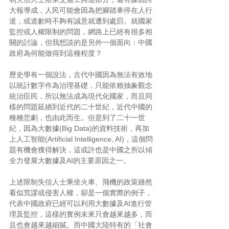
大報導成，人民可能會因為把腳踏車停在人行
道，或道歉時不夠有誠意就遭到處罰。就國家
監控或人權限制的問題，網路上已經有很多相
關的討論，但我想談的是另外一個面向：中國
政府為何能做得到這種程度？
歷史學有一個說法，古代中國因為無法有效地
以統計數字作為治理基礎，只能依賴抽象觀念
統治臣民，所以無法成為現代化國家，而且同
樣的問題延續到近代的二十世紀，近代中國的
種種悲劇，也由此而生。但是到了二十一世
紀，因為大數據(Big Data)的資料技術，再加
上人工智能(Artificial Intelligence, AI)，這個問
題有機會獲得解決，這或許也是中國之所以傾
全力發展大數據及AI的主要原因之一。
上述限制失信人士乘坐火車、飛機的政策雖然
看似荒謬或侵害人權，卻是一個實際的例子，
代表中國政府已經可以利用大數據及AI進行管
理及監控，這樣的實例未來只會越來越多，而
且也會越來越細膩。而中國大陸特有的「社會