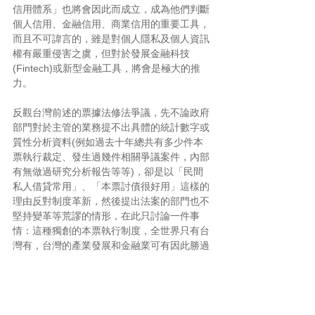
信用體系」也將會因此而成立，成為他們判斷
個人信用、金融信用、商業信用的重要工具，
而且不可諱言的，雖是對個人隱私及個人資訊
權有嚴重侵害之虞，但對於發展金融科技
(Fintech)或新型金融工具，將會是極大的推
力。
反觀台灣前述的票據法修法爭議，先不論政府
部門對於主管的業務提不出具體的統計數字或
質性分析資料(例如過去十年總共有多少件本
票執行裁定、發生過幾件相關爭議案件，內部
有無做過研究分析報告等等)，卻是以「民間
私人借貸常用」、「本票討債很好用」這樣的
理由反對制度革新，然後提出法案的部門也不
堅持變革等荒謬的情形，在此只討論一件事
情：這種獨創的本票執行制度，全世界只有台
灣有，台灣的產業發展和金融業可有因此勝過
其他國家？五十年過去，台灣的商業信用及融
資制度還在用個人本票，以及依賴不問任何理
由的國家執行力，難道沒有覺得哪裡不對嗎？