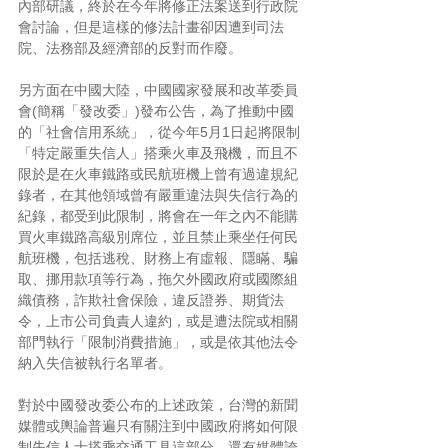
內部研議，終於在今年將修正法案送到行政院
會討論，但是這樣的修法計畫卻因遭到司法
院、法務部及經濟部的反對而作廢。
另方面在中國大陸，中國國家發展和改革委員
會(簡稱「發改委」)發布公告，為了推動中國
的「社會信用系統」，從今年5月1日起將限制
「特定嚴重失信人」搭乘火車及飛機，而且不
限於是在火車鐵路或民航班機上曾有過違規紀
錄者，在其他領域曾有嚴重違法與失信行為的
紀錄，都受到此限制，將會在一年之內不能購
買火車鐵路高級別席位，並且禁止乘坐任何民
航班機，包括逃稅、財務上有虛報、隱瞞、騙
取、挪用款項等行為，拖欠外國政府或國際組
織債務，詐欺社會保險，違反證券、期貨法
令，上市公司負責人違約，或是遭法院或相關
部門執行「限制消費措施」，或是依其他法令
納入失信被執行名單者。
對於中國發改委公布的上述政策，台灣的新聞
媒體或輿論普遍只有關注到中國政府將如何限
制失信人士搭乘交通工具這部分，還有媒體誇