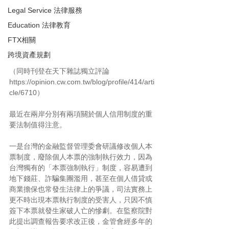
Legal Service 法律服務
Education 法律教育
FTX相關
跨境資產規劃
（同時刊登在天下雜誌獨立評論 
https://opinion.cw.com.tw/blog/profile/414/arti
cle/6710）
最近在兩岸分別有兩項關於個人信用制度的重
要法制值得注意。
一是台灣的金融監督管理委會研議修改個人本
票制度，廢除個人本票的強制執行效力，因為
台灣獨有的「本票強制執行」制度，容易遭到
地下錢莊、詐騙集團濫用，甚至在個人借貸或
商業擔保也常發生法律上的爭議，司法實務上
更不時出現本票執行制度的受害人，只因不慎
簽下本票就發生家破人亡的慘劇。在監察院對
此提出調查報告要求改正後，金管會經多年的