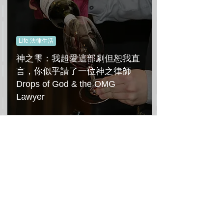
Life 法律生活
神之雫：我超愛這部劇但恕我直
言，你似乎請了一位神之律師
Drops of God & the OMG
Lawyer
3
/
7
All Posts
(78)
78 篇文章
News 新聞時事
(37)
37 篇文章
Life 法律生活
(36)
36 篇文章
FinTech 金融科技
(20)
20 篇文章
Finance & Banking 金融與銀行
(27)
27 篇文章