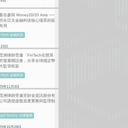
月6日
曼谷參與 Money20/20 Asia ──
所在亞太金融科技核心場景的延
布局
inTech 金融科技
月23日
昆洲律師受邀「FinTech生態系
究發展聯誼會」分享全球穩定幣
大監管框架
inTech 金融科技
25年11月3日
昆洲律師受邀至財金資訊股份有
公司講授虛擬資產實務與監理制
egal Service 法律服務
25年10月29日