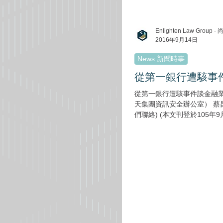
Enlighten Law Grou
2016年9月14日
News 新聞時事
從第一銀行遭駭事
從第一銀行遭駭事件談金融
天集團資訊安全辦公室） 蔡昆洲（加州柏克萊大學法學碩士、前金管會法務處研究員）(歡迎與我
們聯絡) (本文刊登於105年9