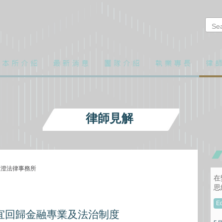
本 所 介 紹
最 新 消 息
團 隊 介 紹
執 業 專 長
律 師
律師見解
p - 尚澄法律事務所
在
思
E
策宜回歸金融專業及法治制度