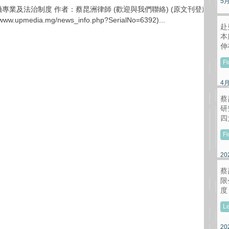
5
專業及法治制度 作者：蔡昆洲律師 (歡迎與我們聯絡) (原文刊登於
w.upmedia.mg/news_info.php?SerialNo=6392)...
赴
本
伸
F
4
蔡
研
四
F
20
蔡
限
度
L
20