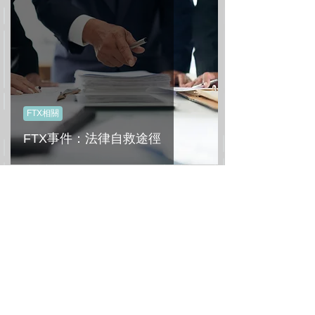
FTX相關
FTX事件：法律自救途徑
All Posts
(78)
78 篇文章
News 新聞時事
(37)
37 篇文章
Life 法律生活
(36)
36 篇文章
FinTech 金融科技
(20)
20 篇文章
Finance & Banking 金融與銀行
(27)
27 篇文章