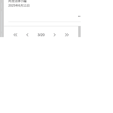
尚澄法律小編
2025年6月11日
3
/
20
All Posts
(78)
78 篇文章
News 新聞時事
(37)
37 篇文章
Life 法律生活
(36)
36 篇文章
FinTech 金融科技
(20)
20 篇文章
Finance & Banking 金融與銀行
(27)
27 篇文章
Legal Service 法律服務
(22)
22 篇文章
Education 法律教育
(20)
20 篇文章
FTX相關
(4)
4 篇文章
跨境資產規劃
(2)
2 篇文章