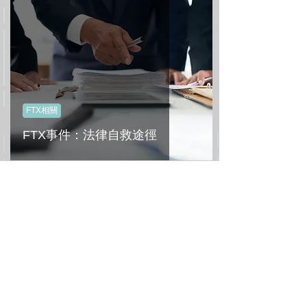
FTX相關
FTX事件：法律自救途徑
All Posts
(78)
78 篇文章
News 新聞時事
(37)
37 篇文章
Life 法律生活
(36)
36 篇文章
FinTech 金融科技
(20)
20 篇文章
Finance & Banking 金融與銀行
(27)
27 篇文章