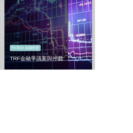
FinTech 金融科技
TRF金融爭議案與仲裁
5
/
9
All Posts
(78)
78 篇文章
News 新聞時事
(37)
37 篇文章
Life 法律生活
(36)
36 篇文章
FinTech 金融科技
(20)
20 篇文章
Finance & Banking 金融與銀行
(27)
27 篇文章